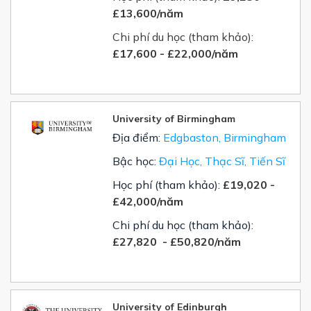
£
13,600/năm
Chi phí du học (tham khảo):
£17,600 - £22,000/năm
University of Birmingham
Địa điểm:
Edgbaston, Birmingham
Bậc học:
Đại Học, Thạc Sĩ, Tiến Sĩ
Học phí (tham khảo):
£19,020
-
£42,000
/năm
Chi phí du học (tham khảo):
£
27,820 -
£
50,820/năm
University of Edinburgh