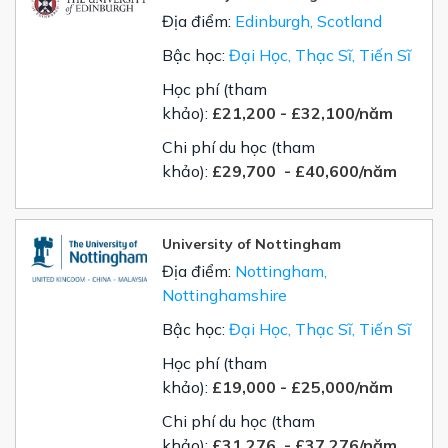
Địa điểm:
Edinburgh, Scotland
Bậc học:
Đại Học, Thạc Sĩ, Tiến Sĩ
Học phí (tham
khảo):
£21,200
-
£32,100
/năm
Chi phí du học (tham
khảo):
£
29,700 -
£
40,600/năm
University of Nottingham
Địa điểm:
Nottingham,
Nottinghamshire
Bậc học:
Đại Học, Thạc Sĩ, Tiến Sĩ
Học phí (tham
khảo):
£19,000
-
£25,000
/năm
Chi phí du học (tham
khảo):
£
31,276 -
£
37,276/năm