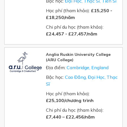
Bậc học:
Đại Học, Thạc Sĩ, Tiến Sĩ
Học phí (tham khảo):
£15,250 -
£18,250/năm
Chi phí du học (tham khảo):
£24,457 - £27,457/năm
Anglia Ruskin University College
(ARU College)
Địa điểm:
Cambridge, England
Bậc học:
Cao Đẳng, Đại Học, Thạc
Sĩ
Học phí (tham khảo):
£25,100/chương trình
Chi phí du học (tham khảo):
£7,440 – £22,456/năm