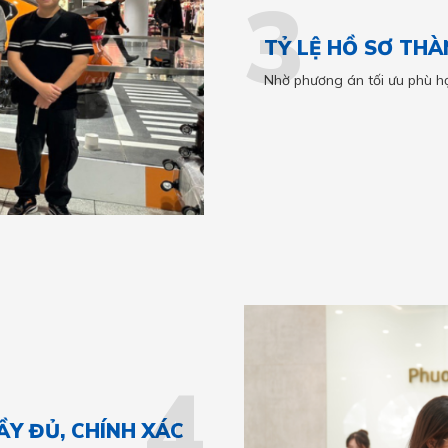
3
TỶ LỆ HỒ SƠ TH
Nhờ phương án tối ưu phù h
4
ẦY ĐỦ, CHÍNH XÁC