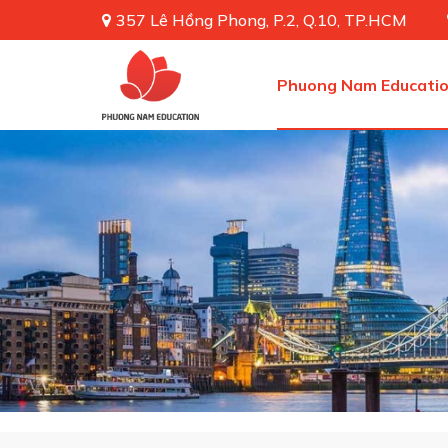
357 Lê Hồng Phong, P.2, Q.10, TP.HCM
Phuong Nam Educati